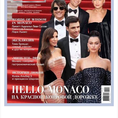
Photo: Valentin Bréton for HelloMonaco
Первоклассные автомобили и
лучшие пилоты
Автомобили, участвующие в 14-м Историческом Гран-
при, были разбиты на восемь серий, каждая из которых
носит имя выдающего гонщика своей эпохи:
Серия A1 «Луи Широн»: участвуют довоенные
автомобили Гран-при и малолитражки;