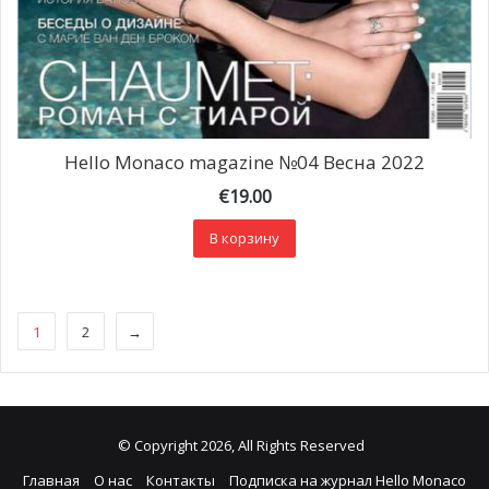
Hello Monaco magazine №04 Весна 2022
€
19.00
В корзину
1
2
→
© Copyright 2026, All Rights Reserved
Главная
О нас
Контакты
Подписка на журнал Hello Monaco