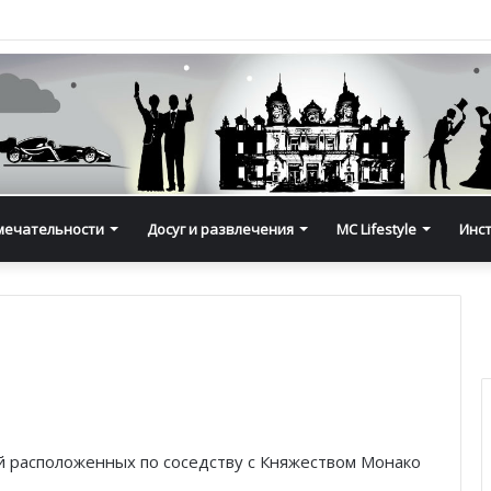
мечательности
Досуг и развлечения
MC Lifestyle
Инс
 расположенных по соседству с Княжеством Монако