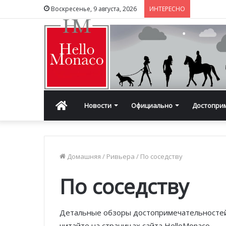
Воскресенье, 9 августа, 2026
ИНТЕРЕСНО
Главная
Новости
Официально
Достопри
Домашняя
/
Ривьера
/
По соседству
По соседству
Детальные обзоры достопримечательностей
читайте на страницах сайта HelloMonaco