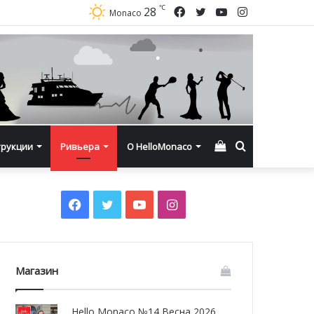
℃
Facebook
Twitter
YouTube
Instagram
28
Monaco
Смотреть
Искать
трукции
Ривьера
О HelloMonaco
корзину
Facebook
Twitter
YouTube
Instagram
Магазин
Hello Monaco №14 Весна 2026