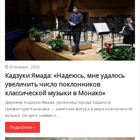
20 января , 2026
Кадзуки Ямада: «Надеюсь, мне удалось
увеличить число поклонников
классической музыки в Монако»
Дирижер Кадзуки Ямада, уроженец города Хадано в
префектуре Канагава — заметная фигура в мире классической
музыки. Он ярко заявил о…
Подробнее »