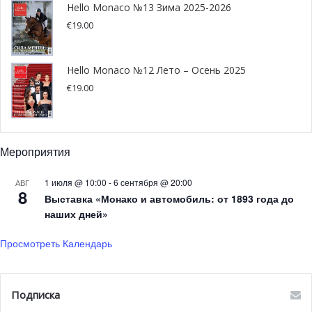
Hello Monaco №13 Зима 2025-2026
маленьком государстве, где все знают друг друга,
€
19.00
вводить санкции против уважаемых специалистов
оказалось особенно трудно.
Hello Monaco №12 Лето – Осень 2025
Когда страна не демонстрирует необходимую
€
19.00
статистику по применению санкций, ее считают не
соответствующей стандартам. Именно это и случилось.
Мы начали срочные действия только после объявления
Мероприятия
предстоящей проверки MONEYVAL — и у нас оставалось
всего несколько месяцев на подготовку.
1 июля @ 10:00
-
6 сентября @ 20:00
АВГ
8
Выставка «Монако и автомобиль: от 1893 года до
наших дней»
Просмотреть Календарь
Подписка