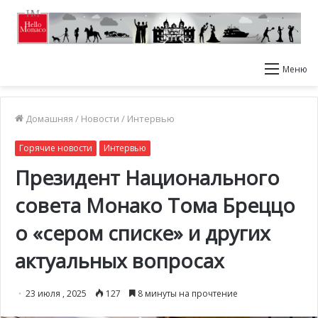
Меню
Домашняя
/
Новости
/
Интервью
Горячие новости
Интервью
Президент Национального
совета Монако Тома Бреццо
о «сером списке» и других
актуальных вопросах
23 июля , 2025
127
8 минуты на прочтение