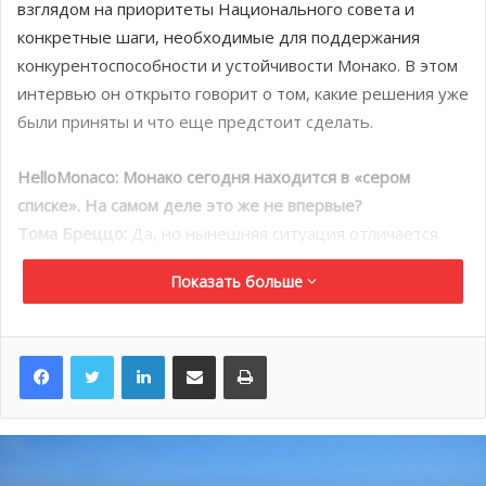
взглядом на приоритеты Национального совета и
конкретные шаги, необходимые для поддержания
конкурентоспособности и устойчивости Монако. В этом
интервью он открыто говорит о том, какие решения уже
были приняты и что еще предстоит сделать.
HelloMonaco
: Монако сегодня находится в «сером
списке». На самом деле это же не впервые?
Тома Бреццо:
Да, но нынешняя ситуация отличается.
Международное давление сегодня куда серьезнее, чем
Показать больше
в 2009 году. В конце марта я беседовал с коллегой из
Люксембурга на Европейской конференции
председателей парламентов. В 2009 году Люксембург
LinkedIn
Поделиться по электронной почте
Распечатать
также оказался в «сером списке», но тогда они
отнеслись к этому всерьез и оперативно адаптировали
свое законодательство к международным стандартам. С
тех пор страна последовательно соблюдает все новые