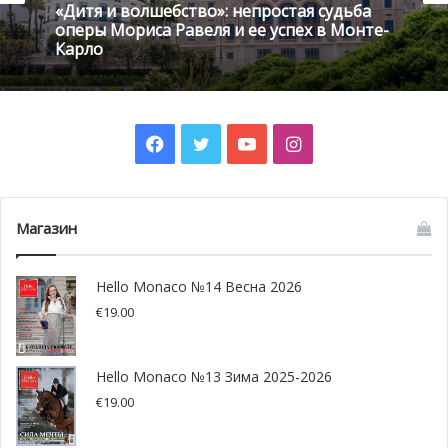
«Дитя и волшебство»: непростая судьба
церемония награждения, проходившая в 1996 году.
оперы Мориса Равеля и ее успех в Монте-
Карло
Facebook
Twitter
YouTube
Instagram
Магазин
Hello Monaco №14 Весна 2026
@ youtube.com
€
19.00
Майкл Джексон в Монако
Hello Monaco №13 Зима 2025-2026
8 мая 1996 года. В этом году княжество принимает
€
19.00
четвертую церемонию вручения наград World Music