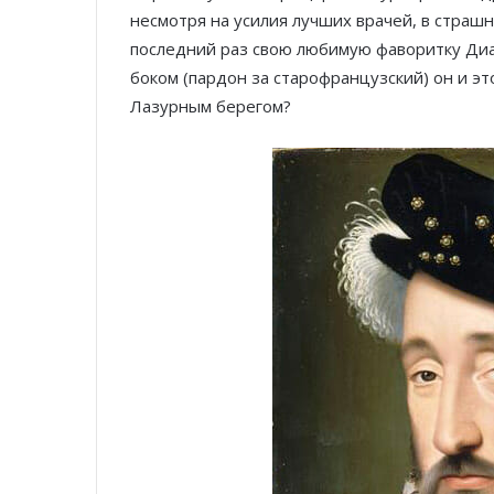
несмотря на усилия лучших врачей, в страшны
последний раз свою любимую фаворитку Диан
боком (пардон за старофранцузский) он и э
Лазурным берегом?