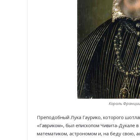
Король Франции Г
Преподобный Лука Гаурико, которого шотл
«Гавриком», был епископом Чивита-Дукале 
математиком, астрономом и, на беду свою, 