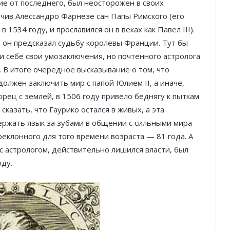
ие от последнего, был неосторожен в своих
очив Алессандро Фарнезе сан Папы Римского (его
1534 году, и прославился он в веках как Павел III).
, он предсказал судьбу королевы Франции. Тут бы
 себе свои умозаключения, но почтенного астролога
… В итоге очередное высказывание о том, что
олжен заключить мир с папой Юлием II, а иначе,
орец с землей, в 1506 году привело беднягу к пыткам
азать, что Гаурико остался в живых, а эта
ержать язык за зубами в общении с сильными мира
реклонного для того времени возраста — 81 года. А
с астрологом, действительно лишился власти, был
оду.