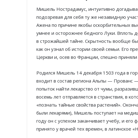
Мишель Нострадамус, интуитивно догадыва
подозревая для себя ту же незавидную учас
Ажена по причине якобы оскорбительных вы
умнее и осторожнее бедного Луки. Вплоть д
в строжайшей тайне. Скрытность вообще бы
как он узнал об истории своей семьи. Его п
Церкви и, осев во Франции, спешно приняли
Родился Мишель 14 декабря 1503 года в го
входит в состав региона Альпы — Прованс —
попыток найти лекарство от чумы, разразив
восемь лет отправляется в странствия, в кот
«познать тайные свойства растений». Оконч
были лекарями), Мишель поступает на медиц
году он с успехом заканчивает учебу, и его
принято у врачей тех времен, в латинское «