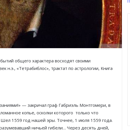
П
бытий общего характера восходят своими
век н.э., «Тетрабиблос», трактат по астрологии, Книга
азаниями!» — закричал граф Габриэль Монтгомери, в
ломанное копье, осколки которого только что
. Шел 1559 год нашей эры. Точнее, 1 июля 1559 года.
разумевавший ничьей гибели… Через десять дней,