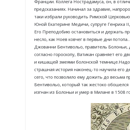
Франции. Коллега Нострадамуса, он, в отлич
предсказаниях. Начинал за здравие, напрор
таки избрали руководить Римской Церковью в 
Юной Екатерине Медичи, супруге Генриха II
Его Преподобию остановиться и держать при
несло, как Ноев ковчег в первые дни потопа
Джованни Бентивольо, правитель Болоньи, д
согласно гороскопу, Ватикан сравняет его дв
и кишащей змеями болонской темнице.Надо ск
страшная история наконец-то научила его д
сего, что позволило ему дожить до весьма п
Бентивольо, который так жестоко обошелся 
изгнан из Болоньи и умер в Милане в 1508 г