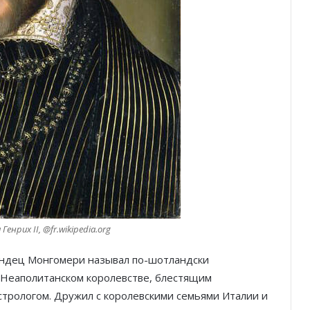
енрих II, @fr.wikipedia.org
андец Монгомери называл по-шотландски
в Неаполитанском королевстве, блестящим
астрологом. Дружил с королевскими семьями Италии и