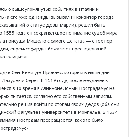
ясь о вышеупомянутых событиях в Италии и
ть (а его уже однажды вызывал инквизитор города
сказываний о статуе Девы Марии), решил быть
о 1555 года он сохранял свое понимание судеб мира
ла присуща Мишелю с самого детства — с тех пор,
редки, евреи-сефарды, бежали от преследований
 католицизм.
родке Сен-Реми-де-Прованс, который в наши дни
 Лазурный берег. В 1519 году, после неудачных
шейся в то время в Авиньоне, юный Нострадамус на
орых пытается, согласно его собственным записям,
ательно решив пойти по стопам своих дедов (оба они
инский факультет университета в Монпелье. В 1534
 фамилия Нострдам превращается, как это было
Нострадамус».