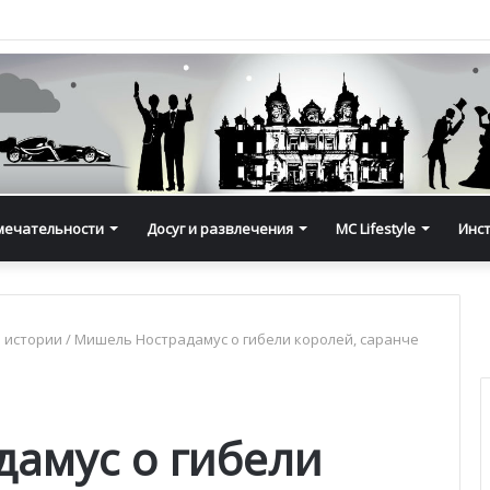
мечательности
Досуг и развлечения
MC Lifestyle
Инс
 истории
/
Мишель Нострадамус о гибели королей, саранче
амус о гибели