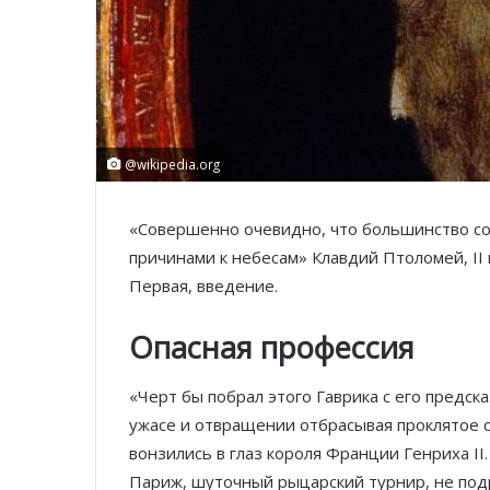
@wikipedia.org
«Совершенно очевидно, что большинство со
причинами к небесам»
Клавдий Птоломей, II 
Первая, введение.
Опасная профессия
«Черт бы побрал этого Гаврика с его предск
ужасе и отвращении отбрасывая проклятое с
вонзились в глаз короля Франции Генриха II
Париж, шуточный рыцарский турнир, не под