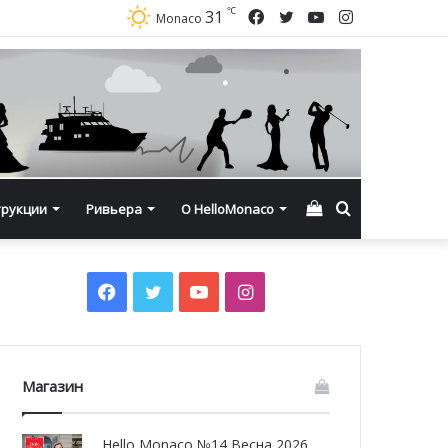
℃
Facebook
Twitter
YouTube
Instagram
31
Monaco
Смотреть
Искать
трукции
Ривьера
О HelloMonaco
корзину
Facebook
Twitter
YouTube
Instagram
Магазин
Hello Monaco №14 Весна 2026