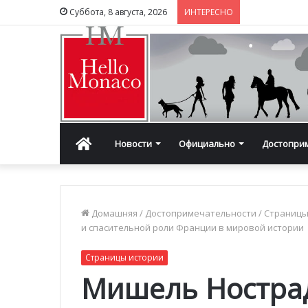
Суббота, 8 августа, 2026
ИНТЕРЕСНО
Главная
Новости
Официально
Достопри
Домашняя
/
Достопримечательности
/
Страницы
и спасительной роли Франции в мировой истории
Страницы истории
Мишель Нострад