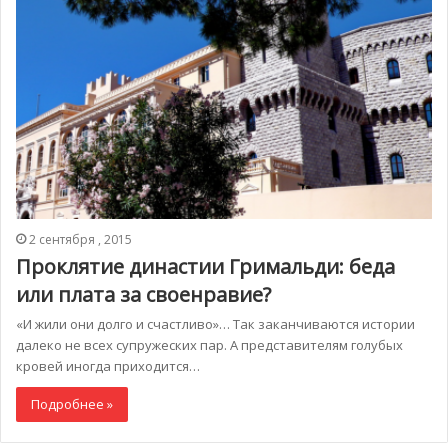
2 сентября , 2015
Проклятие династии Гримальди: беда
или плата за своенравие?
«И жили они долго и счастливо»… Так заканчиваются истории
далеко не всех супружеских пар. А представителям голубых
кровей иногда приходится…
Подробнее »