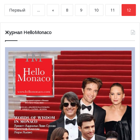
Первый
...
«
8
9
10
11
12
Журнал HelloMonaco