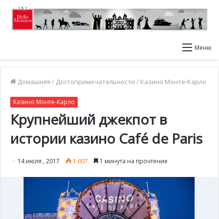
Меню
Домашняя
/
Достопримечательности
/
Казино Монте-Карло
Казино Монте-Карло
Крупнейший джекпот в
истории казино Café de Paris
14 июля , 2017
1 007
1 минута на прочтение