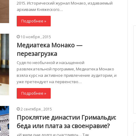
2015. Исторический журнал Монако, издаваемый
архивами Княжеского…
Подробнее »
10 ноября , 2015
Медиатека Монако —
перезагрузка
Судя по необычной и насыщенной
развлекательной программе, Медиатека Монако
взяла курс на активное привлечение аудитории, и
уже претендует на первенство…
Подробнее »
2 сентября , 2015
Проклятие династии Гримальди:
беда или плата за своенравие?
«И жили они долго и счастливо»… Так