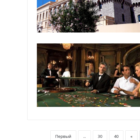
Первый
...
30
40
«