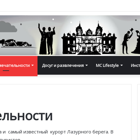
мечательности
Досуг и развлечения
MC Lifestyle
Инс
ельности
 и самый известный курорт Лазурного берега. В
туристов.