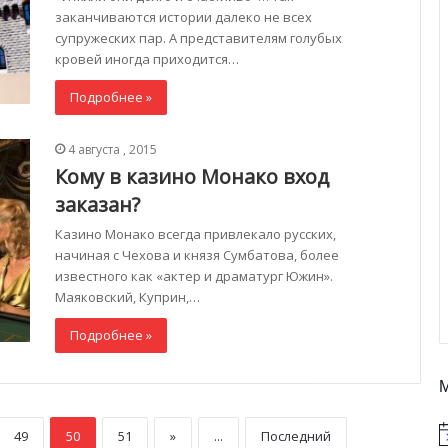
заканчиваются истории далеко не всех
супружеских пар. А представителям голубых
кровей иногда приходится…
Подробнее »
4 августа , 2015
Кому в казино Монако вход
заказан?
Казино Монако всегда привлекало русских,
начиная с Чехова и князя Сумбатова, более
известного как «актер и драматург Южин».
Маяковский, Куприн,…
Подробнее »
49
50
51
»
...
Последний