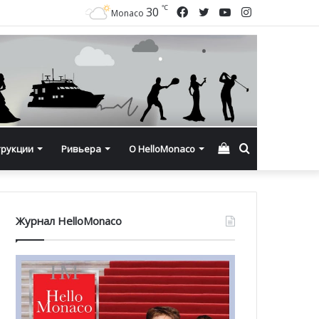
℃
Facebook
Twitter
YouTube
Instagram
30
Monaco
Смотреть
Искать
трукции
Ривьера
О HelloMonaco
корзину
Журнал HelloMonaco