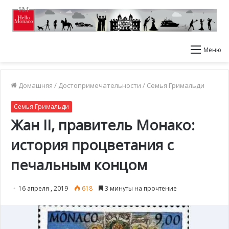
Меню
Домашняя
/
Достопримечательности
/
Семья Гримальди
Семья Гримальди
Жан II, правитель Монако:
история процветания с
печальным концом
16 апреля , 2019
618
3 минуты на прочтение