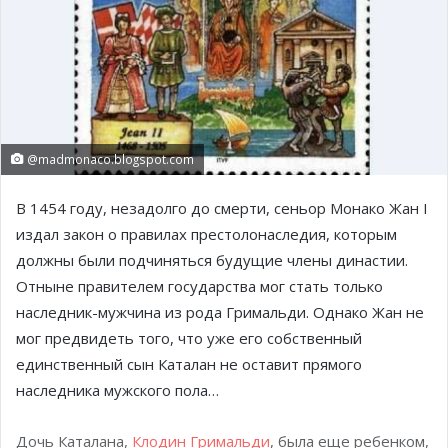
@madmonaco.blogspot.com
В 1454 году, незадолго до смерти, сеньор Монако Жан I
издал закон о правилах престолонаследия, которым
должны были подчиняться будущие члены династии.
Отныне правителем государства мог стать только
наследник-мужчина из рода Гримальди. Однако Жан не
мог предвидеть того, что уже его собственный
единственный сын Каталан не оставит прямого
наследника мужского пола…
Дочь Каталана,
Клодин Гримальди
, была еще ребенком,