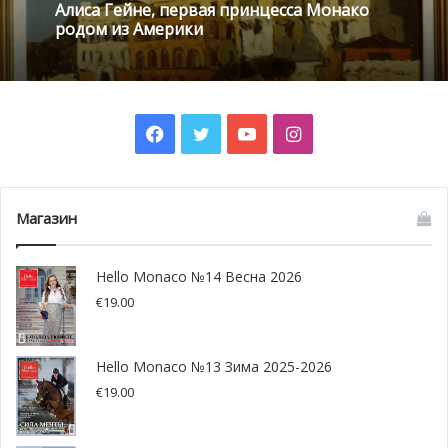
Алиса Гейне, первая принцесса Монако
родом из Америки
Facebook
Twitter
YouTube
Instagram
Клодин Гримальди, @www.writeopinions.com
Магазин
Выгодный альянс
Hello Monaco №14 Весна 2026
В этот период в Средиземноморье происходил
€
19.00
настоящий коммерческий бум. Отец Жана оставил
государство с полной казной, независимым, но под
Hello Monaco №13 Зима 2025-2026
протекторатом Франции. Сын продолжил развивать
€
19.00
добрые отношения с французским королем Карлом VIII,
что было весьма полезно для страны. Жан также