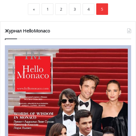
«
1
2
3
4
5
Журнал HelloMonaco