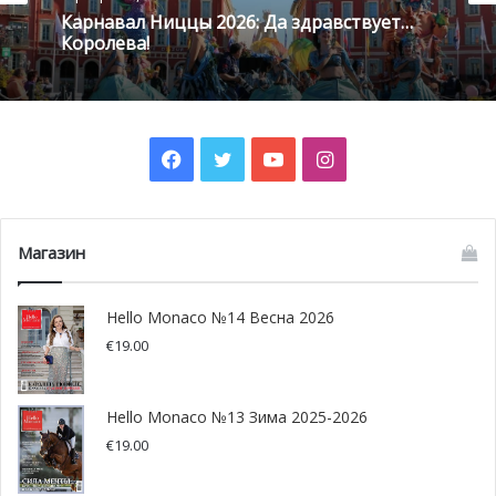
Карнавал Ниццы 2026: Да здравствует…
сорок лет искали Обетованную землю. Иисус Христос,
Королева!
прежде чем приступить к святым делам, провел 40 дней
один в пустыне. Моисей наставлял приносить
новорожденный детишек в церковь, как только им
исполнится 40 дней. И, наконец, на сороковой день
Facebook
Twitter
YouTube
Instagram
Иисус Христос отправился в небесную обитель.
Православные христиане будут отмечать Вознесение
Господня в 2016 году 9 июня.
Магазин
Hello Monaco №14 Весна 2026
€
19.00
Hello Monaco №13 Зима 2025-2026
€
19.00