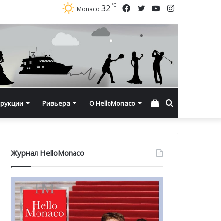
℃
Facebook
Twitter
YouTube
Instagram
32
Monaco
Смотреть
Искать
трукции
Ривьера
О HelloMonaco
корзину
Журнал HelloMonaco