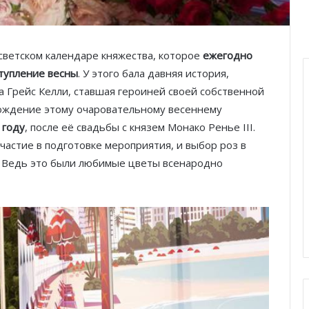
светском календаре княжества, которое
ежегодно
ступление весны
. У этого бала давняя история,
а Грейс Келли, ставшая героиней своей собственной
рождение этому очаровательному весеннему
 году
, после её свадьбы с князем Монако Ренье III.
частие в подготовке мероприятия, и выбор роз в
н. Ведь это были любимые цветы всенародно