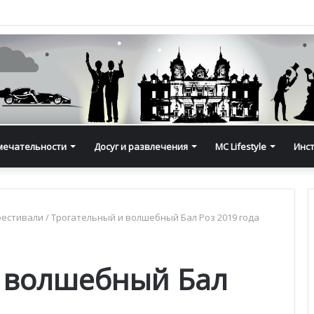
мечательности
Досуг и развлечения
MC Lifestyle
Инс
фестивали
/
Трогательный и волшебный Бал Роз 2019 года
 волшебный Бал