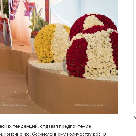
ческих тенденций, отдавая предпочтение
и, конечно же, бесчисленному количеству роз. В