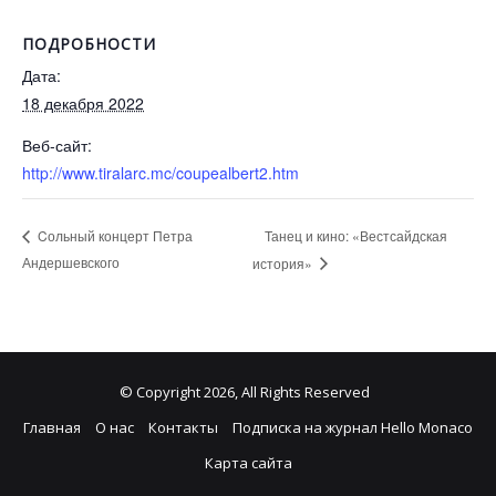
ПОДРОБНОСТИ
Дата:
18 декабря 2022
Веб-сайт:
http://www.tiralarc.mc/coupealbert2.htm
Танец и кино: «Вестсайдская
Cольный концерт Петра
Андершевского
история»
© Copyright 2026, All Rights Reserved
Главная
О нас
Контакты
Подписка на журнал Hello Monaco
Карта сайта