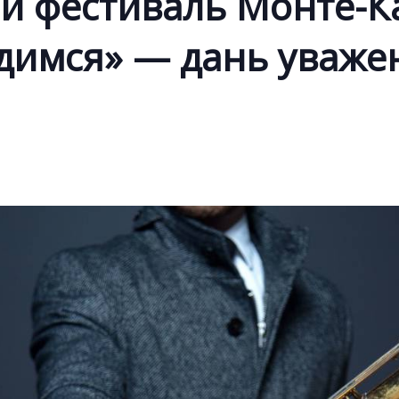
ый фестиваль Монте-
димся» — дань уваже