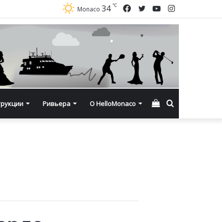
℃
Facebook
Twitter
YouTube
Instagram
34
Monaco
Смотреть
Искать
трукции
Ривьера
О HelloMonaco
корзину