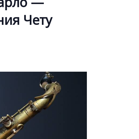
Карло —
ния Чету