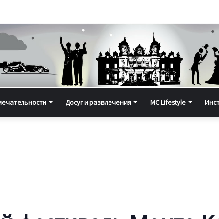
мечательности
Досуг и развлечения
MC Lifestyle
Инс