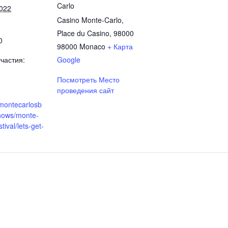
Carlo
2022
Casino Monte-Carlo,
Place du Casino, 98000
0
98000
Monaco
+ Карта
частия:
Google
Посмотреть Место
проведения сайт
.montecarlosb
hows/monte-
stival/lets-get-