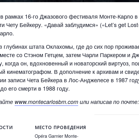
 в рамках 16-го Джазового фестиваля Монте-Карло 
 Чету Бейкеру. «Давай заблудимся» («Let’s get Los
арло.
в глубинах штата Оклахомы, где до сих пор проживае
вместе со Стэном Гетцем, затем Чарли Паркером и 
у, когда он, вдохновенный и новаторский виртуоз, п
ый кинематографом. В дополнение к архивам и свид
и записи Чета Бейкера в Лос-Анджелесе в 1987 году
до его смерти в 1988 году.
сайте
www.montecarlosbm.com
или написав по почте:
ОСТИ
МЕСТО ПРОВЕДЕНИЯ
Opéra Garnier Monte-