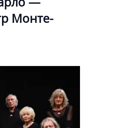
Карло —
р Монте-