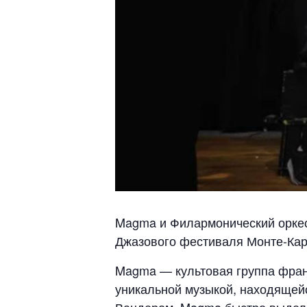
Magma и Филармонический оркес
Джазового фестиваля Монте-Карл
Magma — культовая группа фран
уникальной музыкой, находящей
Вандером, Magma быстро выдел