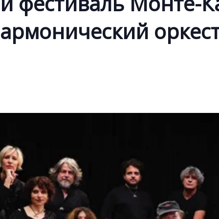
ый фестиваль Монте-
армонический оркест