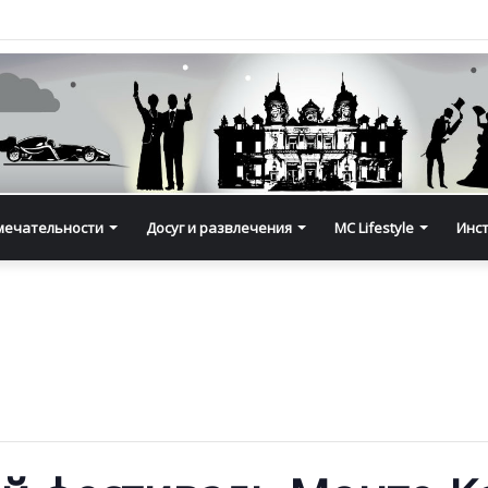
мечательности
Досуг и развлечения
MC Lifestyle
Инс