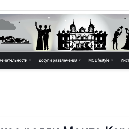
мечательности
Досуг и развлечения
MC Lifestyle
Инс