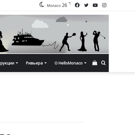
℃
Facebook
Twitter
YouTube
Instagram
26
Monaco
Смотреть
Искать
трукции
Ривьера
О HelloMonaco
корзину