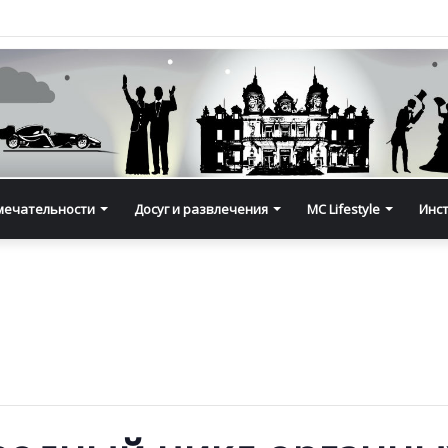
мечательности
Досуг и развлечения
MC Lifestyle
Инс