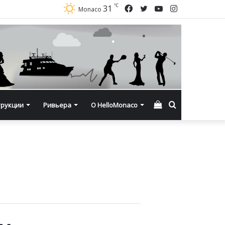
℃
Facebook
Twitter
YouTube
Instagram
31
Monaco
Смотреть
Искать
трукции
Ривьера
О HelloMonaco
корзину