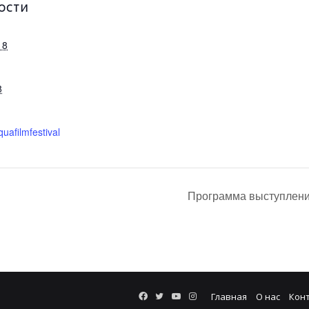
ОСТИ
18
8
quafilmfestival
Программа выступлени
Facebook
Twitter
YouTube
Instagram
Главная
О нас
Кон