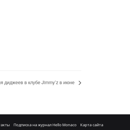
я диджеев в клубе Jimmy’z в июне
такты
Подписка на журнал Hello Monaco
Карта сайта