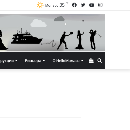
℃
Facebook
Twitter
YouTube
Instagram
35
Monaco
Смотреть
Искать
трукции
Ривьера
О HelloMonaco
корзину