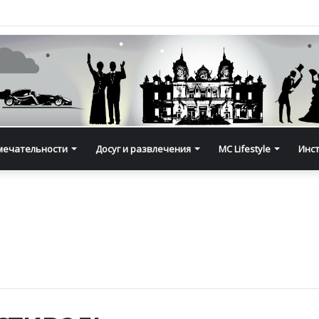
мечательности
Досуг и развлечения
MC Lifestyle
Инс