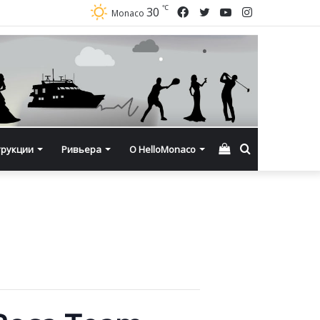
℃
Facebook
Twitter
YouTube
Instagram
30
Monaco
Смотреть
Искать
трукции
Ривьера
О HelloMonaco
корзину