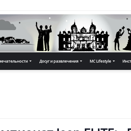
мечательности
Досуг и развлечения
MC Lifestyle
Инс