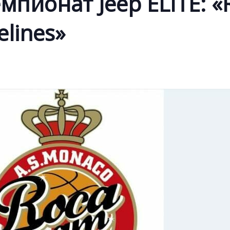
емпионат Jeep ELITE: 
lines»