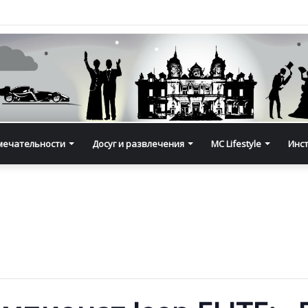
мечательности
Досуг и развлечения
MC Lifestyle
Инс