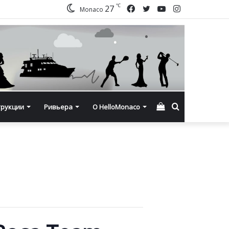
℃
Facebook
Twitter
YouTube
Instagram
27
Monaco
Смотреть
Искать
трукции
Ривьера
О HelloMonaco
корзину