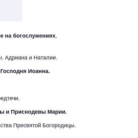
,
ре на богослужениях
ч. Адриана и Наталии.
 Господня Иоанна.
редтечи.
ы и Приснодевы Марии.
ества Пресвятой Богородицы.