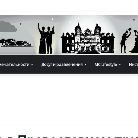
мечательности
Досуг и развлечения
MC Lifestyle
Инс