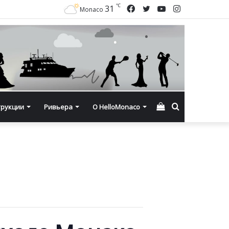
℃
Facebook
Twitter
YouTube
Instagram
31
Monaco
Смотреть
Искать
трукции
Ривьера
О HelloMonaco
корзину