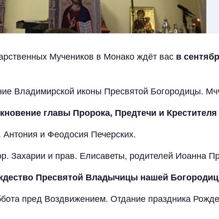
арственных Мучеников в Монако ждёт вас
в сентяб
тение Владимирской иконы Пресвятой Богородицы. Мч
кновение главы Пророка, Предтечи и Крестителя
п. Антония и Феодосия Печерских.
рор. Захарии и прав. Елисаветы, родителей Иоанна П
ждество Пресвятой Владычицы нашей Богородиц
Суббота пред Воздвижением. Отдание праздника Рожд