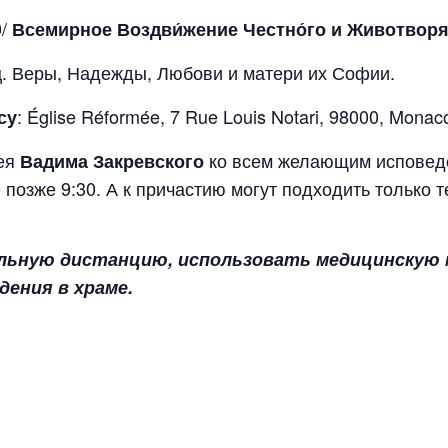
0/
Всемирное Воздви́жение Честно́го и Животвор
цц. Веры, Надежды, Любови и матери их Софии.
: Église Réformée, 7 Rue Louis Notari, 98000, Monac
су
рея
ко всем желающим исповед
Вадима Закревского
 позже 9:30. А к причастию могут подходить только т
льную дистанцию, использовать медицинскую м
дения в храме.