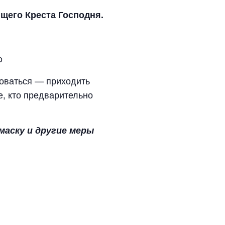
ящего
Креста Господня.
o
оваться — приходить
е, кто предварительно
аску и другие меры