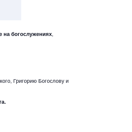
,
е на богослужениях
икого, Григорию Богослову и
та.