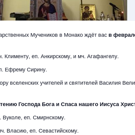
арственных Мучеников в Монако ждёт вас
в феврал
ч. Клименту, еп. Анкирскому, и мч. Агафангелу.
рп. Ефрему Сирину.
обору вселенских учителей и святителей Василия Вел
тению Господа Бога и Спаса нашего Иисуса Хрис
п. Вуколе, еп. Смирнскому.
мч. Власию, еп. Севастийскому.