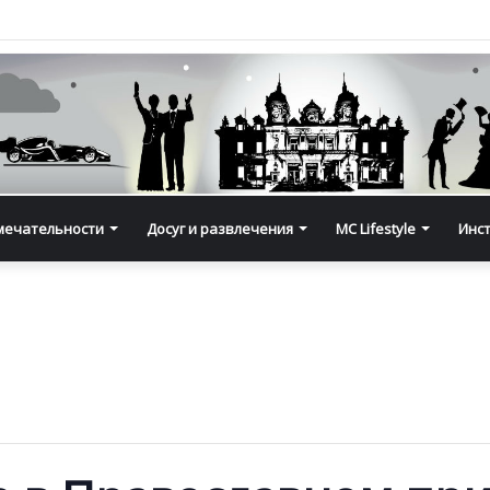
мечательности
Досуг и развлечения
MC Lifestyle
Инс