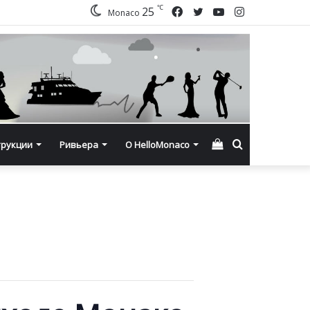
℃
Facebook
Twitter
YouTube
Instagram
25
Monaco
Смотреть
Искать
трукции
Ривьера
О HelloMonaco
корзину