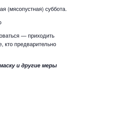
кая (мясопустная) суббота.
o
оваться — приходить
е, кто предварительно
аску и другие меры