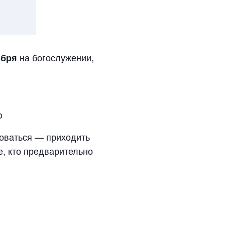
на богослужении,
ября
o
оваться — приходить
е, кто предварительно