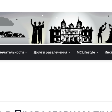
мечательности
Досуг и развлечения
MC Lifestyle
Инс