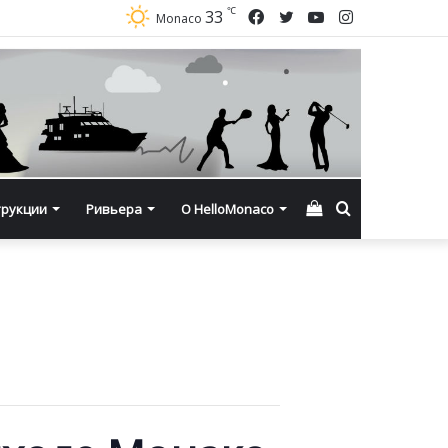
℃
Facebook
Twitter
YouTube
Instagram
33
Monaco
Смотреть
Искать
трукции
Ривьера
О HelloMonaco
корзину