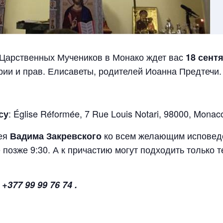
Царственных Мучеников в Монако ждет вас
18
сент
ии и прав. Елисаветы, родителей Иоанна Предтечи.
: Église Réformée, 7 Rue Louis Notari, 98000, Monac
су
рея
ко всем желающим исповед
Вадима Закревского
 позже 9:30. А к причастию могут подходить только т
+377 99 99 76 74 .