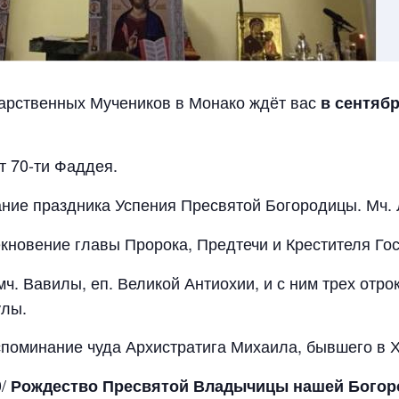
арственных Мучеников в Монако ждёт вас
в сентяб
 от 70-ти Фаддея.
дание праздника Успения Пресвятой Богородицы. Мч. 
секновение главы Пророка, Предтечи и Крестителя Го
щмч. Вавилы, еп. Великой Антиохии, и с ним трех отр
улы.
оспоминание чуда Архистратига Михаила, бывшего в Х
0/
Рождество Пресвятой Владычицы нашей Богор