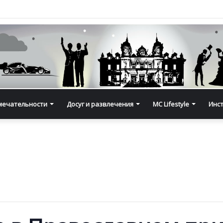
мечательности
Досуг и развлечения
MC Lifestyle
Инс