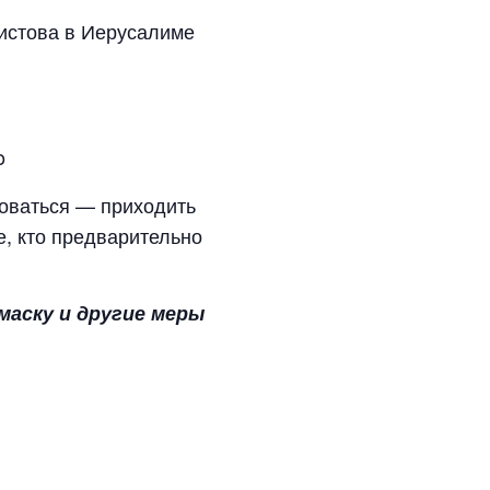
ристова в Иерусалиме
o
оваться — приходить
е, кто предварительно
аску и другие меры