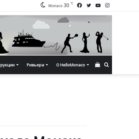
℃
Facebook
Twitter
YouTube
Instagram
30
Monaco
Смотреть
Искать
трукции
Ривьера
О HelloMonaco
корзину