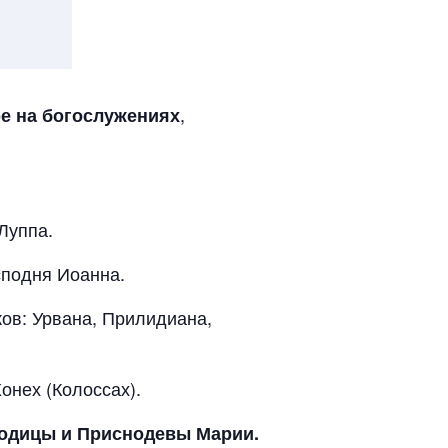
,
ре на богослужениях
Луппа.
сподня Иоанна.
оков: Урвана, Прилидиана,
онех (Колоссах).
одицы и Приснодевы Марии.