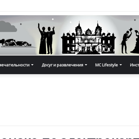
мечательности
Досуг и развлечения
MC Lifestyle
Инс