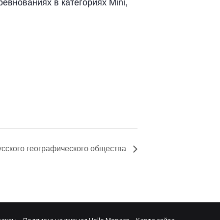
евнованиях в категориях Mini,
усского географического общества
такты
Подписка на журнал Hello Monaco
Карта сайта