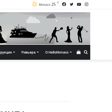
℃
Facebook
Twitter
YouTube
Instagram
25
Monaco
Смотреть
Искать
трукции
Ривьера
О HelloMonaco
корзину