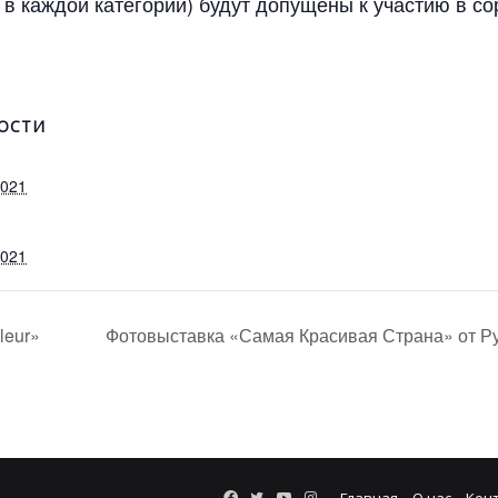
в каждой категории) будут допущены к участию в сор
ОСТИ
2021
2021
leur»
Фотовыставка «Самая Красивая Страна» от Р
Facebook
Twitter
YouTube
Instagram
Главная
О нас
Кон