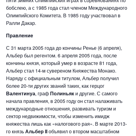
пяти зимних Олимпийских играх в соревнованиях по
бобслею, а с 1985 года стал членом Международного
Олимпийского Комитета. В 1985 году участвовал в
Ралли Дакар.
Правление
С 31 марта 2005 года до кончины Ренье (6 апреля),
Альбер был регентом. 6 апреля 2005 года, после
кончины князя, который умер в возрасте 81 года,
Альбер стал 14-м сувереном Княжества Монако.
Наряду с официальным титулом, Альбер получил
более 20-ти других званий таких, как герцог
Валентинуа
, граф
Полиньяк
и другие. С самого
начала правления, в 2005 году он стал налаживать
международные отношения, развивать туризм и
сектор недвижимости, чтобы изменить имидж
княжества лишь как «налогового рая». В марте 2013-
го князь
Альбер II
объявил о втором масштабном