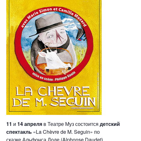
11
и
14 апреля
в Театре Муз состоится
детский
спектакль
«La Chèvre de M. Seguin» по
сказке Альфонса Доде (Alphonse Daudet).