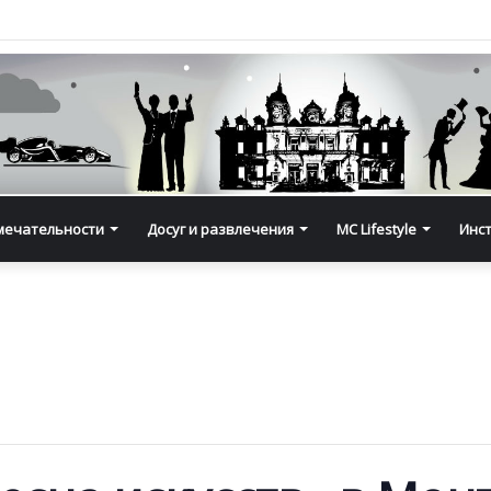
мечательности
Досуг и развлечения
MC Lifestyle
Инс