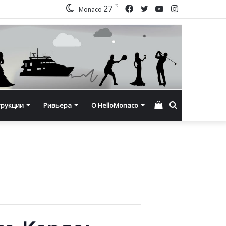
℃
Facebook
Twitter
YouTube
Instagram
27
Monaco
Смотреть
Искать
трукции
Ривьера
О HelloMonaco
корзину