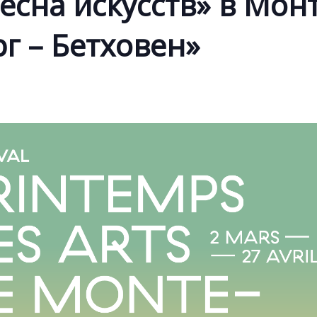
есна искусств» в Мон
рг – Бетховен»