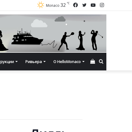
℃
Facebook
Twitter
YouTube
Instagram
32
Monaco
Смотреть
Искать
трукции
Ривьера
О HelloMonaco
корзину