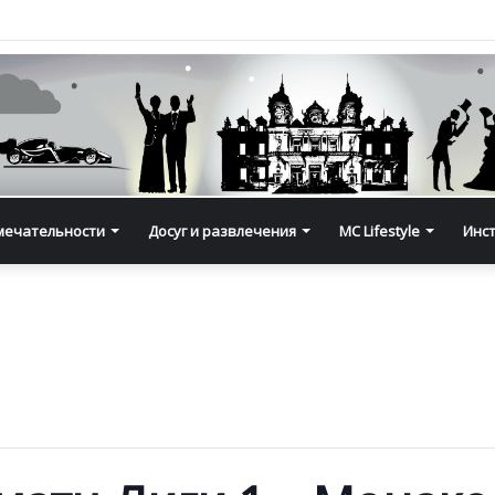
мечательности
Досуг и развлечения
MC Lifestyle
Инс