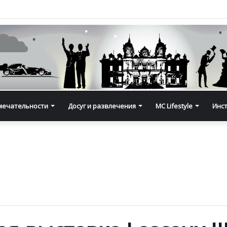
мечательности
Досуг и развлечения
MC Lifestyle
Инс