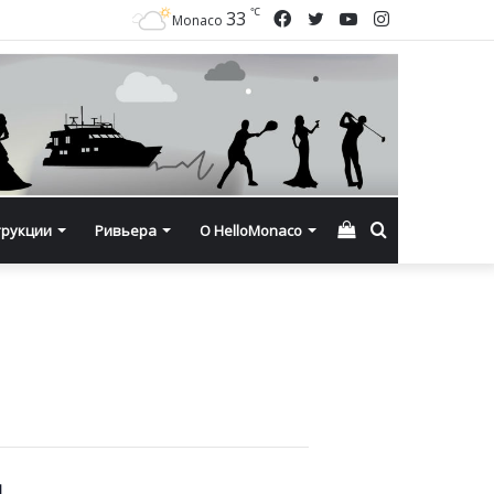
℃
Facebook
Twitter
YouTube
Instagram
33
Monaco
Смотреть
Искать
трукции
Ривьера
О HelloMonaco
корзину