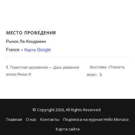
МЕСТО ПРОВЕДЕНИЯ
Рынок Ла-Кондамин
France
+ Карта Google
Выставка «Планета
Памятная церемония — Дань уважения
князю Ренье III
море»
© Copyright 2026, All Rights Reserved
Главная
О нас
Контакты
Подписка на журнал Hello Monaco
Карта сайта