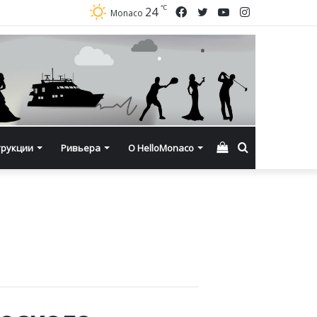
℃
Facebook
Twitter
YouTube
Instagram
24
Monaco
Смотреть
Искать
трукции
Ривьера
О HelloMonaco
корзину