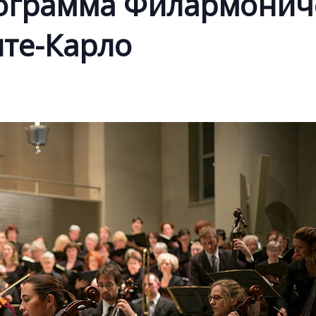
ограмма Филармонич
нте-Карло