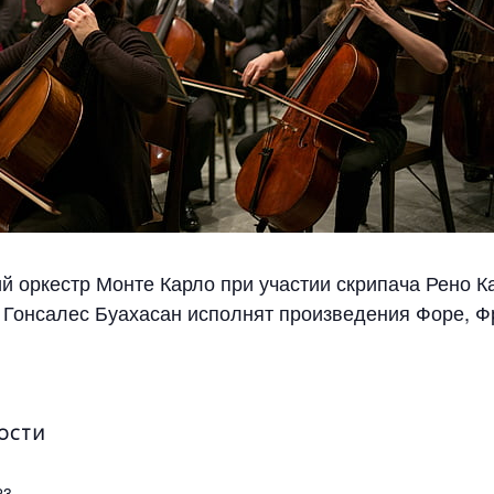
й оркестр Монте Карло при участии скрипача Рено К
 Гонсалес Буахасан исполнят произведения Форе, Ф
ОСТИ
23