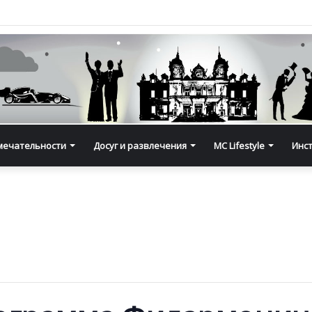
мечательности
Досуг и развлечения
MC Lifestyle
Инс