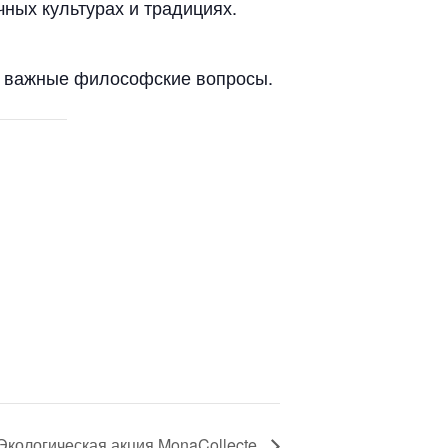
чных культурах и традициях.
на важные философские вопросы.
Экологическая акция MonaCollecte