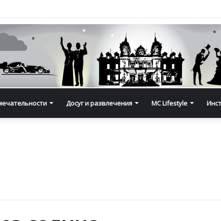
мечательности
Досуг и развлечения
MC Lifestyle
Инс