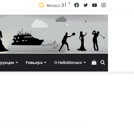
℃
Facebook
Twitter
YouTube
Instagram
31
Monaco
Смотреть
Искать
трукции
Ривьера
О HelloMonaco
корзину