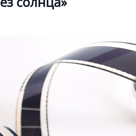
ез солнца»