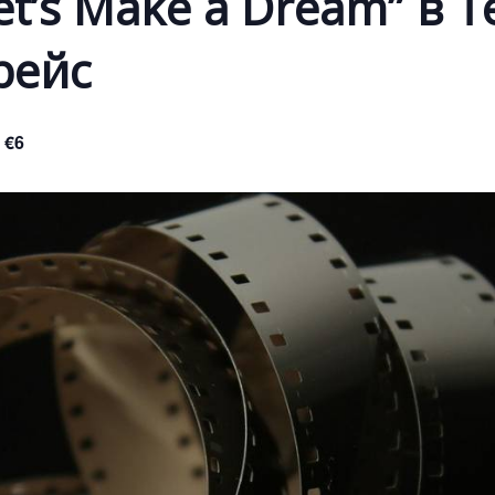
t’s Make a Dream” в Т
рейс
 €6