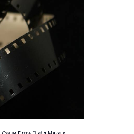
 Саши Гитри “Let’s Make a