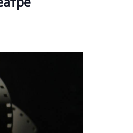
еатре