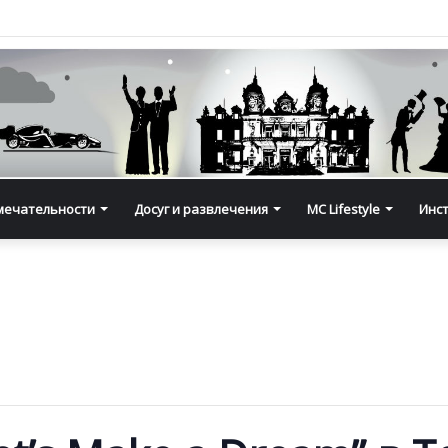
мечательности
Досуг и развлечения
MC Lifestyle
Инс