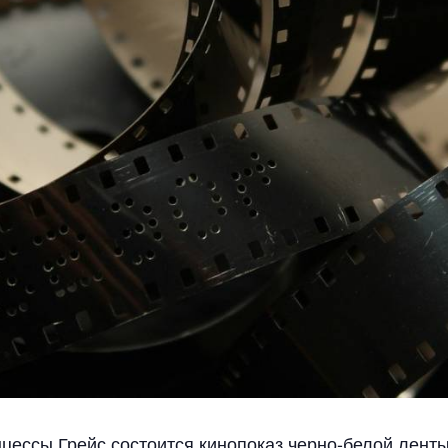
цессы Грейс состоится кинопоказ черно-белой ленты