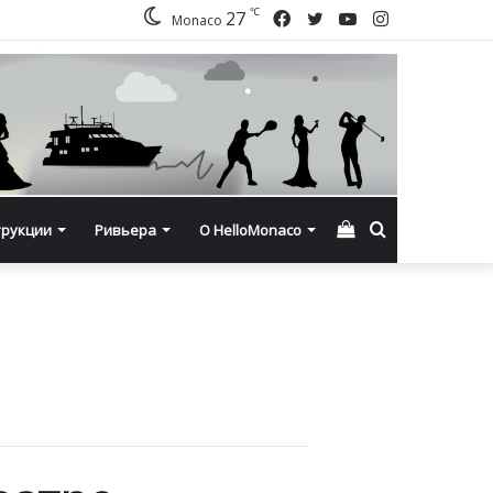
℃
Facebook
Twitter
YouTube
Instagram
27
Monaco
Смотреть
Искать
трукции
Ривьера
О HelloMonaco
корзину