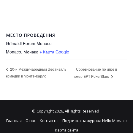
МЕСТО ПРОВЕДЕНИЯ
Grimaldi Forum Monaco
Monaco
,
Монако
+ Карта Google
Соревнование по игре в
20-й Международный фестиваль
комедии в Монте-Карло
покер EPT PokerStars
© Copyright 2026, All Rights Reserved
Главная
О нас
Контакты
Подписка на журнал Hello Monaco
Карта сайта