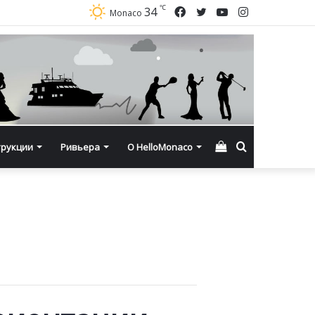
℃
Facebook
Twitter
YouTube
Instagram
34
Monaco
Смотреть
Искать
трукции
Ривьера
О HelloMonaco
корзину