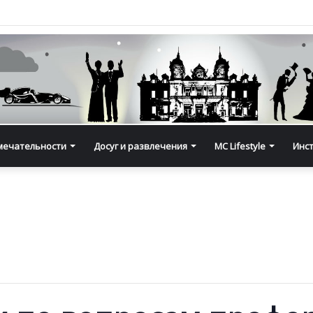
мечательности
Досуг и развлечения
MC Lifestyle
Инс