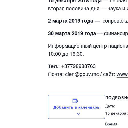
— первая 
15 декабря 2018 года
вторая половина дня — наука и
— сопровожде
2 марта 2019 года
— финансиро
30 марта 2019 года
Информационный центр национа
10:00 до 16:30.
.: +37798988763
Тел
Почта: cien@gouv.mc / сайт:
www.
ПОДРОБН
Дата:
Добавить в календарь
15 декабря
Время: