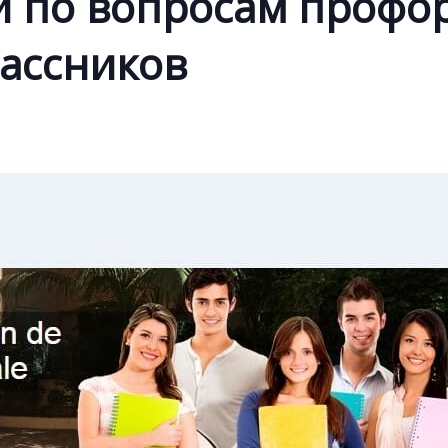
и по вопросам профо
лассников