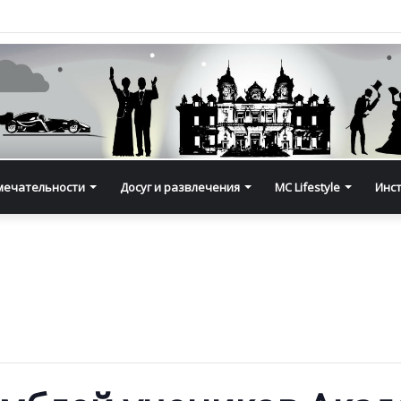
мечательности
Досуг и развлечения
MC Lifestyle
Инс