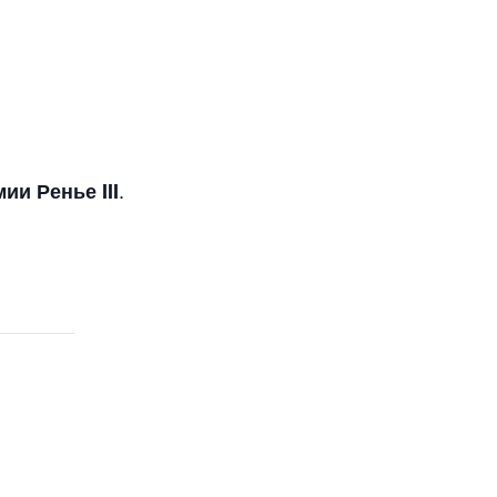
.
ии Ренье III