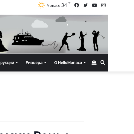
℃
Facebook
Twitter
YouTube
Instagram
34
Monaco
Смотреть
Искать
трукции
Ривьера
О HelloMonaco
корзину