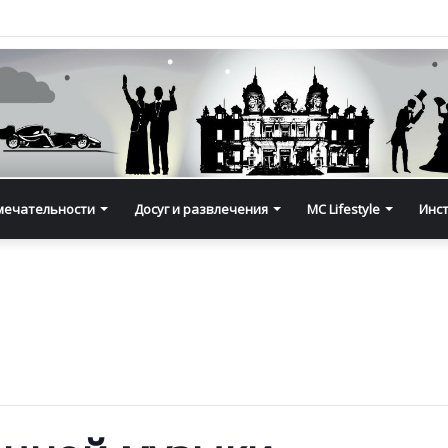
мечательности
Досуг и развлечения
MC Lifestyle
Инс