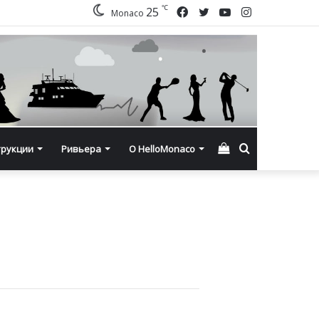
℃
Facebook
Twitter
YouTube
Instagram
25
Monaco
Смотреть
Искать
трукции
Ривьера
О HelloMonaco
корзину