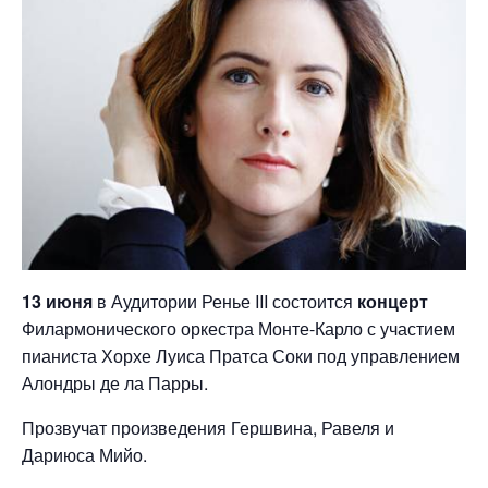
13 июня
в Аудитории Ренье III состоится
концерт
Филармонического оркестра Монте-Карло с участием
пианиста Хорхе Луиса Пратса Соки под управлением
Алондры де ла Парры.
Прозвучат произведения Гершвина, Равеля и
Дариюса Мийо.