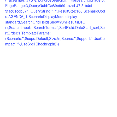
(FacetFilter:%7B%7D,ForceSearch:!f,InitialSearch:!f,Page:0,
PageRange:3,QueryGuid:'3c89e969-e4ad-47f5-b4ef-
3fac01cdb574',QueryString:'*:*',ResultSize:100,ScenarioCod
e:AGENDA_1,ScenarioDisplayMode:display-
standard,SearchGridFieldsShownOnResultsDTO:!
(),SearchLabel:'',SearchTerms:'',SortField:DateStart_sort,So
rtOrder:1,TemplateParams:
(Scenario:'',Scope:Default,Size:!n,Source:'',Support:'',UseCo
mpact:!f),UseSpellChecking:!n)))