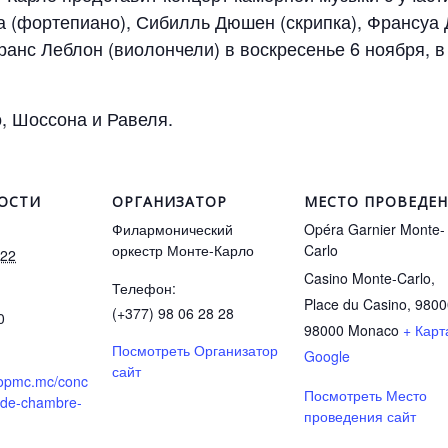
ва (фортепиано), Сибилль Дюшен (скрипка), Франсу
ранс Леблон (виолончели) в воскресенье 6 ноября, в
, Шоссона и Равеля.
ОСТИ
ОРГАНИЗАТОР
МЕСТО ПРОВЕДЕ
Филармонический
Opéra Garnier Monte-
оркестр Монте-Карло
Carlo
022
Casino Monte-Carlo,
Телефон:
Place du Casino, 980
(+377) 98 06 28 28
0
98000
Monaco
+ Карт
Посмотреть Организатор
Google
сайт
.opmc.mc/conc
Посмотреть Место
-de-chambre-
проведения сайт