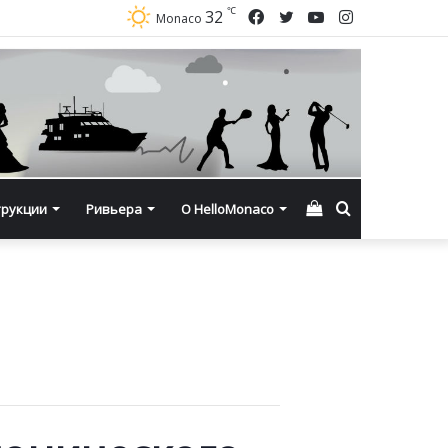
℃
Facebook
Twitter
YouTube
Instagram
32
Monaco
Смотреть
Искать
трукции
Ривьера
О HelloMonaco
корзину