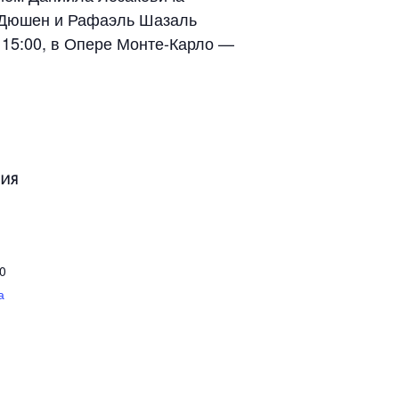
а Дюшен и Рафаэль Шазаль
 15:00, в Опере Монте-Карло —
НИЯ
00
а