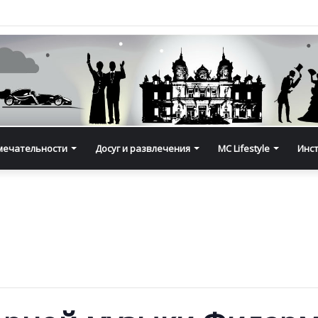
мечательности
Досуг и развлечения
MC Lifestyle
Инс