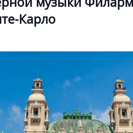
ерной музыки Филарм
нте-Карло