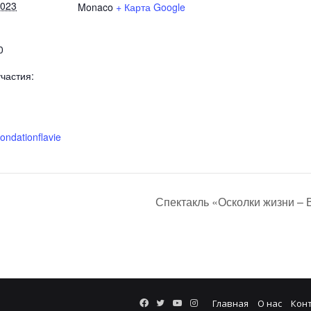
2023
Monaco
+ Карта Google
0
частия:
fondationflavie
Спектакль «Осколки жизни – 
Facebook
Twitter
YouTube
Instagram
Главная
О нас
Кон