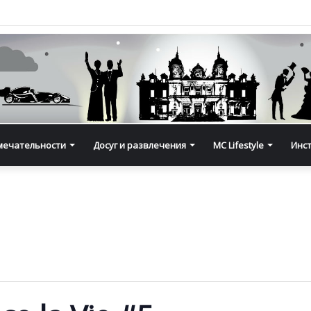
мечательности
Досуг и развлечения
MC Lifestyle
Инс