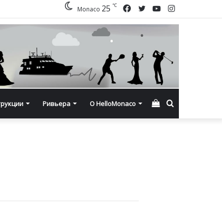
℃
Facebook
Twitter
YouTube
Instagram
25
Monaco
Смотреть
Искать
трукции
Ривьера
О HelloMonaco
корзину