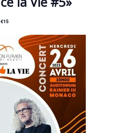
e la Vie #5»
 €15