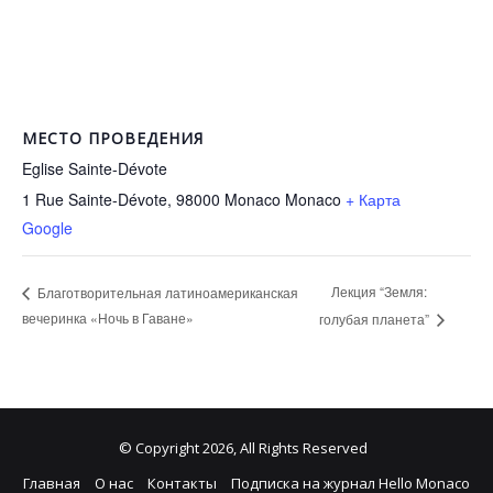
МЕСТО ПРОВЕДЕНИЯ
Eglise Sainte-Dévote
1 Rue Sainte-Dévote, 98000 Monaco
Monaco
+ Карта
Google
Лекция “Земля:
Благотворительная латиноамериканская
вечеринка «Ночь в Гаване»
голубая планета”
© Copyright 2026, All Rights Reserved
Главная
О нас
Контакты
Подписка на журнал Hello Monaco