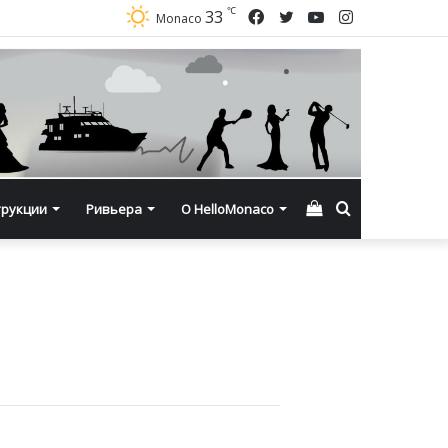
℃
Facebook
Twitter
YouTube
Instagram
33
Monaco
Смотреть
Искать
трукции
Ривьера
О HelloMonaco
корзину