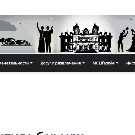
мечательности
Досуг и развлечения
MC Lifestyle
Инс