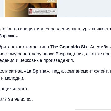
isitation по инициативе Управления культуры княжест
барокко».
британского коллектива
. Ансамбль
The Gesualdo Six
ическому репертуару эпохи Возрождения, а также пр
едения и церковные произведения.
коллектива
. Под аккомпанемент флейт, 
«La Spirita»
 и мелодии.
ющихся мест.
77 98 98 83 03.