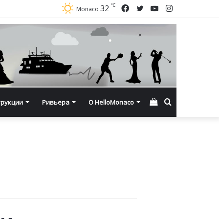
℃
Facebook
Twitter
YouTube
Instagram
32
Monaco
Смотреть
Искать
трукции
Ривьера
О HelloMonaco
корзину