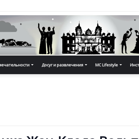
мечательности
Досуг и развлечения
MC Lifestyle
Инс