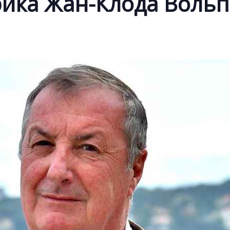
рика Жан-Клода Воль