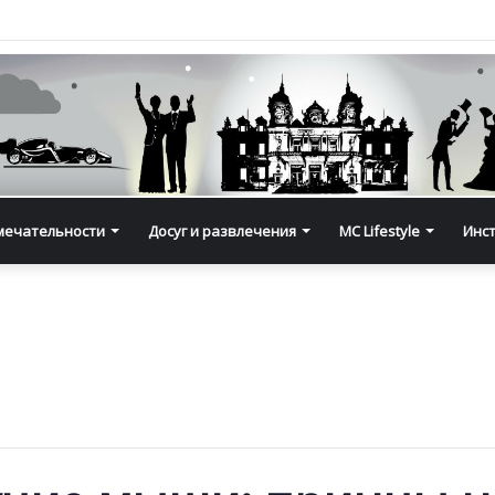
мечательности
Досуг и развлечения
MC Lifestyle
Инс