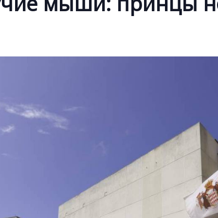
учие мыши: принцы н