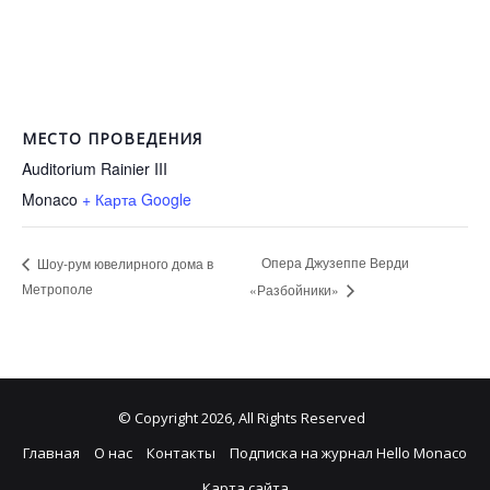
МЕСТО ПРОВЕДЕНИЯ
Auditorium Rainier III
Monaco
+ Карта Google
Опера Джузеппе Верди
Шоу-рум ювелирного дома в
Метрополе
«Разбойники»
© Copyright 2026, All Rights Reserved
Главная
О нас
Контакты
Подписка на журнал Hello Monaco
Карта сайта