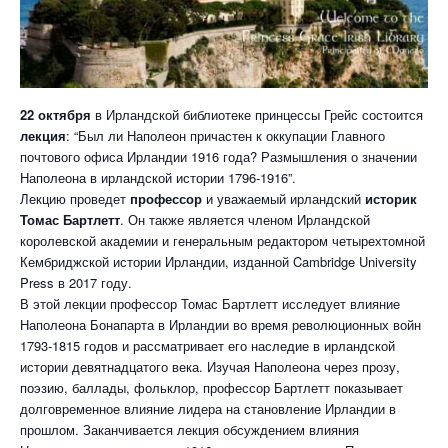
22 октября
в Ирландской библиотеке принцессы Грейс состоится
лекция
: “Был ли Наполеон причастен к оккупации Главного
почтового офиса Ирландии 1916 года? Размышления о значении
Наполеона в ирландской истории 1796-1916”.
Лекцию проведет
профессор
и уважаемый ирландский
историк
Томас Бартлетт
. Он также является членом Ирландской
королевской академии и генеральным редактором четырехтомной
Кембриджской истории Ирландии, изданной Cambridge University
Press в 2017 году.
В этой лекции профессор Томас Бартлетт исследует влияние
Наполеона Бонапарта в Ирландии во время революционных войн
1793-1815 годов и рассматривает его наследие в ирландской
истории девятнадцатого века. Изучая Наполеона через прозу,
поэзию, баллады, фольклор, профессор Бартлетт показывает
долговременное влияние лидера на становление Ирландии в
прошлом. Заканчивается лекция обсуждением влияния